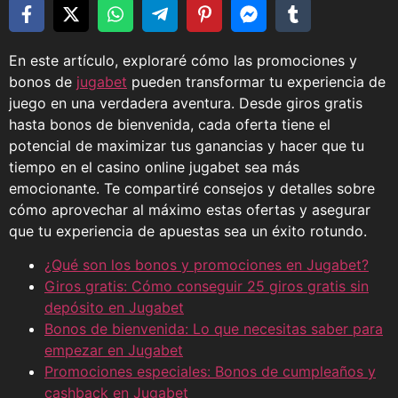
En este artículo, exploraré cómo las promociones y
bonos de
jugabet
pueden transformar tu experiencia de
juego en una verdadera aventura. Desde giros gratis
hasta bonos de bienvenida, cada oferta tiene el
potencial de maximizar tus ganancias y hacer que tu
tiempo en el casino online jugabet sea más
emocionante. Te compartiré consejos y detalles sobre
cómo aprovechar al máximo estas ofertas y asegurar
que tu experiencia de apuestas sea un éxito rotundo.
¿Qué son los bonos y promociones en Jugabet?
Giros gratis: Cómo conseguir 25 giros gratis sin
depósito en Jugabet
Bonos de bienvenida: Lo que necesitas saber para
empezar en Jugabet
Promociones especiales: Bonos de cumpleaños y
cashback en Jugabet