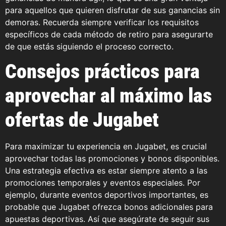
para aquellos que quieren disfrutar de sus ganancias sin
demoras. Recuerda siempre verificar los requisitos
específicos de cada método de retiro para asegurarte
de que estás siguiendo el proceso correcto.
Consejos prácticos para
aprovechar al máximo las
ofertas de Jugabet
Para maximizar tu experiencia en Jugabet, es crucial
aprovechar todas las promociones y bonos disponibles.
Una estrategia efectiva es estar siempre atento a las
promociones temporales y eventos especiales. Por
ejemplo, durante eventos deportivos importantes, es
probable que Jugabet ofrezca bonos adicionales para
apuestas deportivas. Así que asegúrate de seguir sus