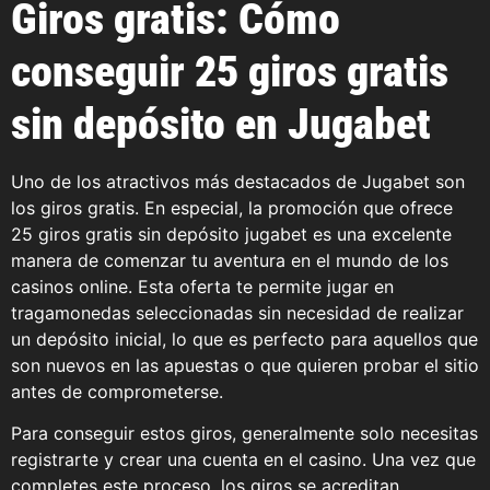
Giros gratis: Cómo
conseguir 25 giros gratis
sin depósito en Jugabet
Uno de los atractivos más destacados de Jugabet son
los giros gratis. En especial, la promoción que ofrece
25 giros gratis sin depósito jugabet es una excelente
manera de comenzar tu aventura en el mundo de los
casinos online. Esta oferta te permite jugar en
tragamonedas seleccionadas sin necesidad de realizar
un depósito inicial, lo que es perfecto para aquellos que
son nuevos en las apuestas o que quieren probar el sitio
antes de comprometerse.
Para conseguir estos giros, generalmente solo necesitas
registrarte y crear una cuenta en el casino. Una vez que
completes este proceso, los giros se acreditan