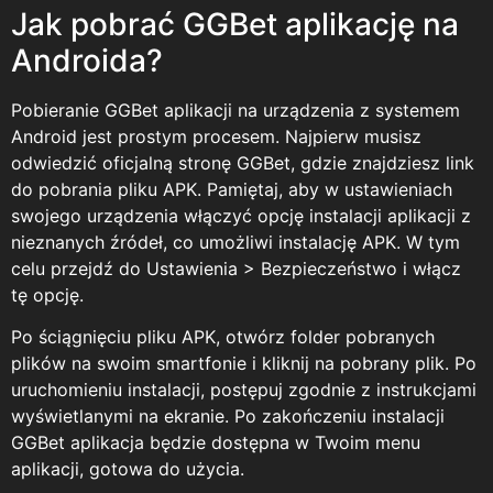
Jak pobrać GGBet aplikację na
Androida?
Pobieranie GGBet aplikacji na urządzenia z systemem
Android jest prostym procesem. Najpierw musisz
odwiedzić oficjalną stronę GGBet, gdzie znajdziesz link
do pobrania pliku APK. Pamiętaj, aby w ustawieniach
swojego urządzenia włączyć opcję instalacji aplikacji z
nieznanych źródeł, co umożliwi instalację APK. W tym
celu przejdź do Ustawienia > Bezpieczeństwo i włącz
tę opcję.
Po ściągnięciu pliku APK, otwórz folder pobranych
plików na swoim smartfonie i kliknij na pobrany plik. Po
uruchomieniu instalacji, postępuj zgodnie z instrukcjami
wyświetlanymi na ekranie. Po zakończeniu instalacji
GGBet aplikacja będzie dostępna w Twoim menu
aplikacji, gotowa do użycia.