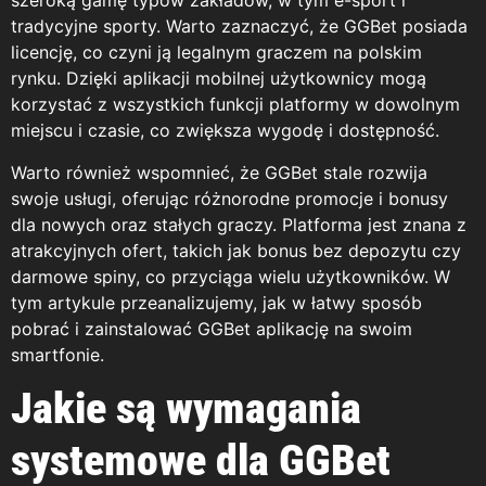
szeroką gamę typów zakładów, w tym e-sport i
tradycyjne sporty. Warto zaznaczyć, że GGBet posiada
licencję, co czyni ją legalnym graczem na polskim
rynku. Dzięki aplikacji mobilnej użytkownicy mogą
korzystać z wszystkich funkcji platformy w dowolnym
miejscu i czasie, co zwiększa wygodę i dostępność.
Warto również wspomnieć, że GGBet stale rozwija
swoje usługi, oferując różnorodne promocje i bonusy
dla nowych oraz stałych graczy. Platforma jest znana z
atrakcyjnych ofert, takich jak bonus bez depozytu czy
darmowe spiny, co przyciąga wielu użytkowników. W
tym artykule przeanalizujemy, jak w łatwy sposób
pobrać i zainstalować GGBet aplikację na swoim
smartfonie.
Jakie są wymagania
systemowe dla GGBet