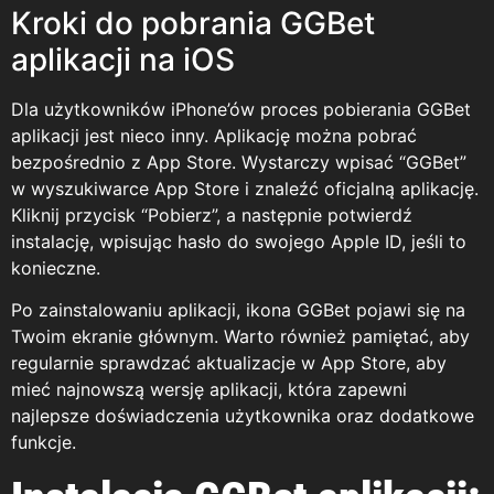
Kroki do pobrania GGBet
aplikacji na iOS
Dla użytkowników iPhone’ów proces pobierania GGBet
aplikacji jest nieco inny. Aplikację można pobrać
bezpośrednio z App Store. Wystarczy wpisać “GGBet”
w wyszukiwarce App Store i znaleźć oficjalną aplikację.
Kliknij przycisk “Pobierz”, a następnie potwierdź
instalację, wpisując hasło do swojego Apple ID, jeśli to
konieczne.
Po zainstalowaniu aplikacji, ikona GGBet pojawi się na
Twoim ekranie głównym. Warto również pamiętać, aby
regularnie sprawdzać aktualizacje w App Store, aby
mieć najnowszą wersję aplikacji, która zapewni
najlepsze doświadczenia użytkownika oraz dodatkowe
funkcje.