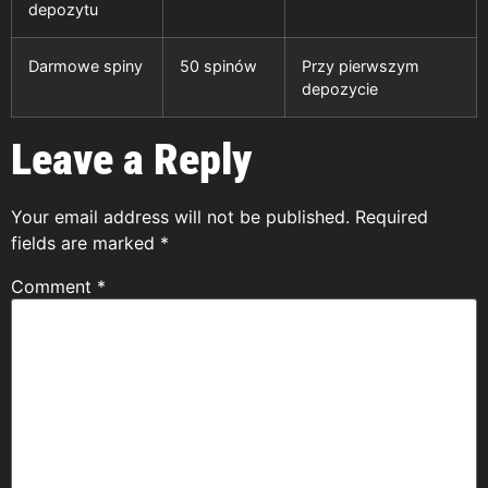
depozytu
Darmowe spiny
50 spinów
Przy pierwszym
depozycie
Leave a Reply
Your email address will not be published.
Required
fields are marked
*
Comment
*