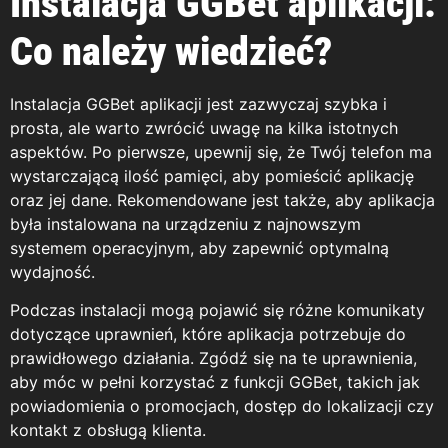
Instalacja GGBet aplikacji:
Co należy wiedzieć?
Instalacja GGBet aplikacji jest zazwyczaj szybka i
prosta, ale warto zwrócić uwagę na kilka istotnych
aspektów. Po pierwsze, upewnij się, że Twój telefon ma
wystarczającą ilość pamięci, aby pomieścić aplikację
oraz jej dane. Rekomendowane jest także, aby aplikacja
była instalowana na urządzeniu z najnowszym
systemem operacyjnym, aby zapewnić optymalną
wydajność.
Podczas instalacji mogą pojawić się różne komunikaty
dotyczące uprawnień, które aplikacja potrzebuje do
prawidłowego działania. Zgódź się na te uprawnienia,
aby móc w pełni korzystać z funkcji GGBet, takich jak
powiadomienia o promocjach, dostęp do lokalizacji czy
kontakt z obsługą klienta.